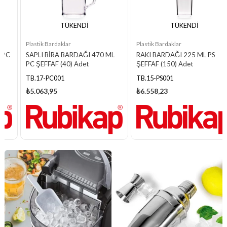
TÜKENDI
TÜKENDI
Plastik Bardaklar
Plastik Bardaklar
SAPLI BİRA BARDAĞI 470 ML
RAKI BARDAĞI 225 ML PS
PC ŞEFFAF (40) Adet
ŞEFFAF (150) Adet
TB.17-PC001
TB.15-PS001
₺5.063,95
₺6.558,23