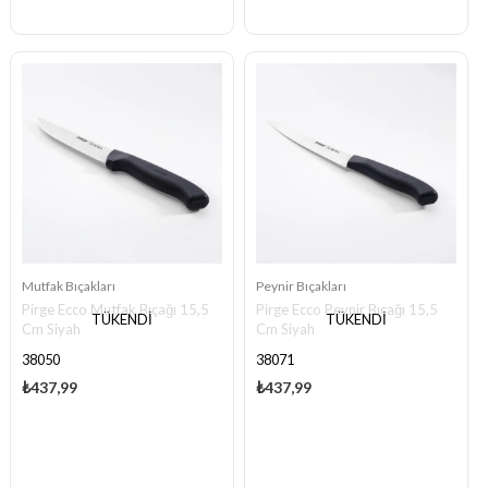
Mutfak Bıçakları
Peynir Bıçakları
Pirge Ecco Mutfak Bıçağı 15,5
Pirge Ecco Peynir Bıçağı 15,5
TÜKENDI
TÜKENDI
Cm Siyah
Cm Siyah
38050
38071
₺437,99
₺437,99