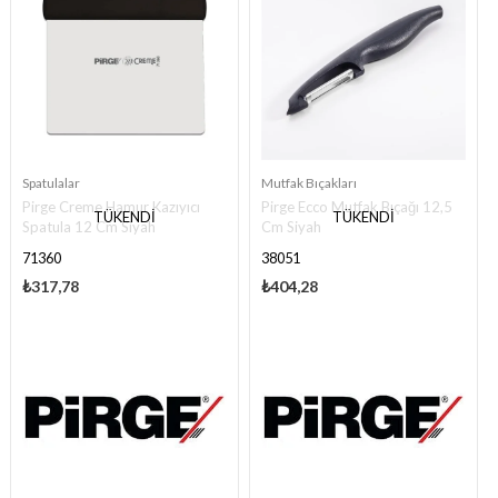
Spatulalar
Mutfak Bıçakları
Pirge Creme Hamur Kazıyıcı
Pirge Ecco Mutfak Bıçağı 12,5
TÜKENDI
TÜKENDI
Spatula 12 Cm Siyah
Cm Siyah
71360
38051
₺317,78
₺404,28