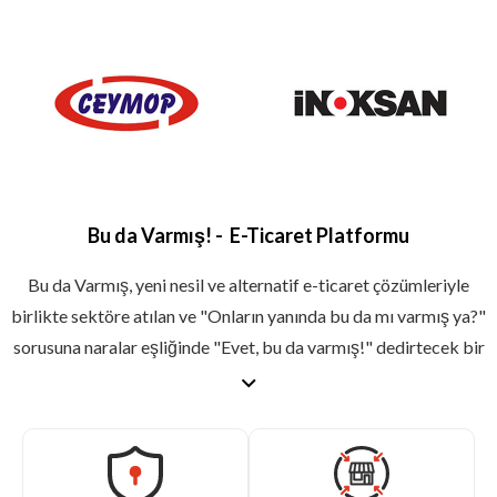
Bu da Varmış! - E-Ticaret Platformu
Bu da Varmış, yeni nesil ve alternatif e-ticaret çözümleriyle
birlikte sektöre atılan ve "Onların yanında bu da mı varmış ya?"
sorusuna naralar eşliğinde "Evet, bu da varmış!" dedirtecek bir
e-ticaret platformudur. Şu anlık sadece endüstriyel mutfak ve
endüstriyel temizlik alanlarında ürün tedariği sağlayan "Bu da
Varmış" giderek ürün yelpazesini genişletiyor!