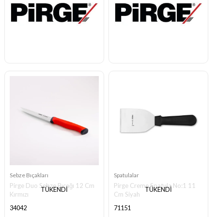
Sebze Bıçakları
Spatulalar
Pirge Duo Sebze Bıçağı 12 Cm
Pirge Creme Spatula No:1 11
TÜKENDI
TÜKENDI
Kırmızı
Cm Siyah
34042
71151