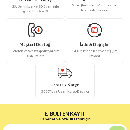
Siparişlerinizi mağazamızdan
SSL Sertifikası ve 3D ödeme ile
Teslim alabilirsiniz
güvenli alışveriş
İade & Değişim
Müşteri Desteği
14 gün içinde iade ve değişim
Telefon ve Whatsapp ile yardım
imkanı
alabilirsiniz
Ücretsiz Kargo
3000TL ve Üzeri Kargo Bedava
E-BÜLTEN KAYIT
Haberler ve özel fırsatlar için