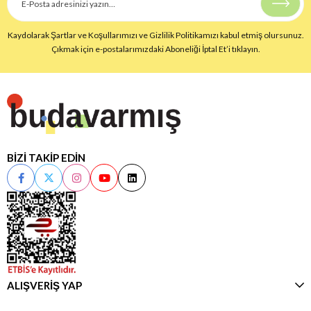
Kaydolarak Şartlar ve Koşullarımızı ve Gizlilik Politikamızı kabul etmiş olursunuz.
Çıkmak için e-postalarımızdaki Aboneliği İptal Et’i tıklayın.
BİZİ TAKİP EDİN
ALIŞVERİŞ YAP