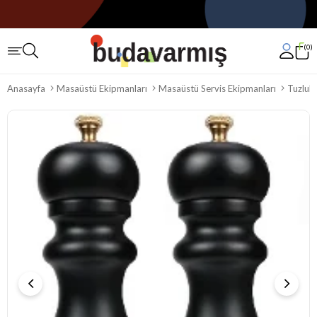
0
Anasayfa
Masaüstü Ekipmanları
Masaüstü Servis Ekipmanları
Tuzlukl