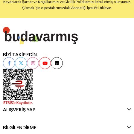
Kaydolarak Şartlar ve Koşullarımızı ve Gizlilik Politikamızı kabul etmiş olursunuz.
Çıkmak için e-postalarımızdaki Aboneliği İptal Et’i tıklayın.
BİZİ TAKİP EDİN
ALIŞVERİŞ YAP
BİLGİLENDİRME