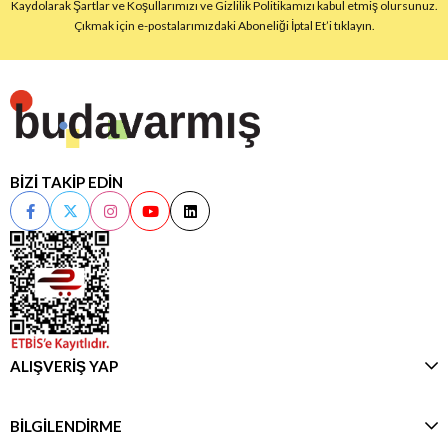
Kaydolarak Şartlar ve Koşullarımızı ve Gizlilik Politikamızı kabul etmiş olursunuz.
Çıkmak için e-postalarımızdaki Aboneliği İptal Et’i tıklayın.
BİZİ TAKİP EDİN
ALIŞVERİŞ YAP
BİLGİLENDİRME