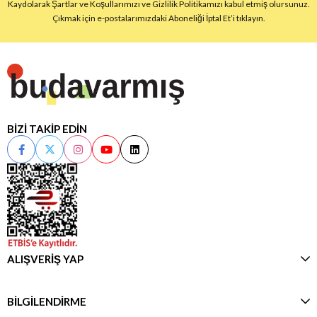
Kaydolarak Şartlar ve Koşullarımızı ve Gizlilik Politikamızı kabul etmiş olursunuz.
Çıkmak için e-postalarımızdaki Aboneliği İptal Et’i tıklayın.
BİZİ TAKİP EDİN
ALIŞVERİŞ YAP
BİLGİLENDİRME