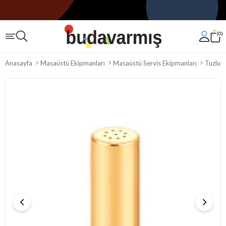
0
Anasayfa
Masaüstü Ekipmanları
Masaüstü Servis Ekipmanları
Tuzlukl