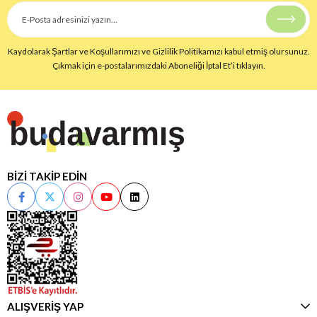
Kaydolarak Şartlar ve Koşullarımızı ve Gizlilik Politikamızı kabul etmiş olursunuz.
Çıkmak için e-postalarımızdaki Aboneliği İptal Et’i tıklayın.
BİZİ TAKİP EDİN
ALIŞVERİŞ YAP