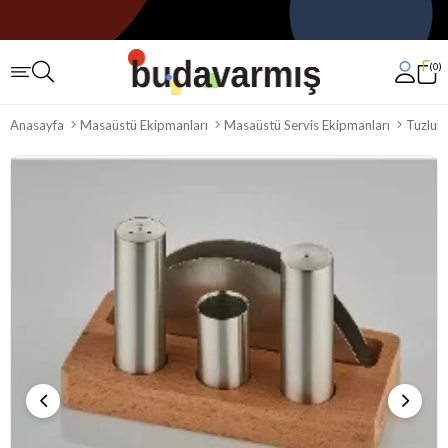
0
Anasayfa
Masaüstü Ekipmanları
Masaüstü Servis Ekipmanları
Tuzlukl