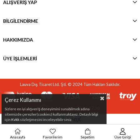
ALIŞVERİŞ YAP
BİLGİLENDİRME
HAKKIMIZDA
ÜYE İŞLEMLERİ
Lauva Dış Ticaret Ltd. Şti. © 2024 Tüm Hakları Saklıdır.
Çerez Kullanımı
Pazartesi-Cuma
08:30-17:30
Sizlere en iyi alışveriş deneyimini sunabilmek adına
sitemizde çerezler(cookies) kullanmaktayız. Detaylı bilgi
için
Kvkk
sözleşmesini inceleyebilirsiniz.
Anasayfa
Favorilerim
Sepetim
Üye Girişi