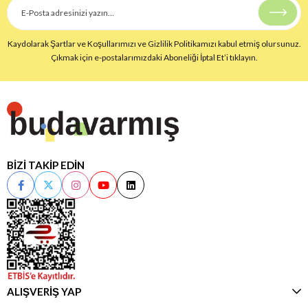
Kaydolarak Şartlar ve Koşullarımızı ve Gizlilik Politikamızı kabul etmiş olursunuz.
Çıkmak için e-postalarımızdaki Aboneliği İptal Et’i tıklayın.
BİZİ TAKİP EDİN
ALIŞVERİŞ YAP