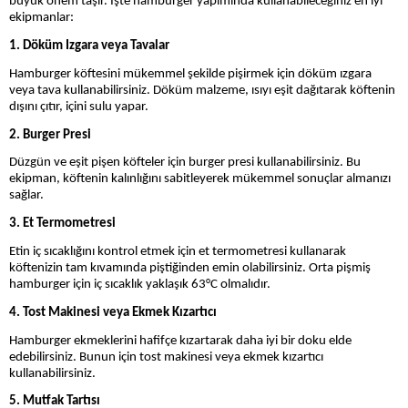
büyük önem taşır. İşte hamburger yapımında kullanabileceğiniz en iyi
ekipmanlar:
1. Döküm Izgara veya Tavalar
Hamburger köftesini mükemmel şekilde pişirmek için döküm ızgara
veya tava kullanabilirsiniz. Döküm malzeme, ısıyı eşit dağıtarak köftenin
dışını çıtır, içini sulu yapar.
2. Burger Presi
Düzgün ve eşit pişen köfteler için burger presi kullanabilirsiniz. Bu
ekipman, köftenin kalınlığını sabitleyerek mükemmel sonuçlar almanızı
sağlar.
3. Et Termometresi
Etin iç sıcaklığını kontrol etmek için et termometresi kullanarak
köftenizin tam kıvamında piştiğinden emin olabilirsiniz. Orta pişmiş
hamburger için iç sıcaklık yaklaşık 63°C olmalıdır.
4. Tost Makinesi veya Ekmek Kızartıcı
Hamburger ekmeklerini hafifçe kızartarak daha iyi bir doku elde
edebilirsiniz. Bunun için tost makinesi veya ekmek kızartıcı
kullanabilirsiniz.
5. Mutfak Tartısı