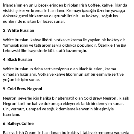
İrlanda’nın en ünlü içeceklerinden biri olan Irish Coffee, kahve, İrlanda
viskisi, şeker ve krema ile hazırlanır. Kremayı içeceğin üzerine yavaşça
dökerek güzel bir katman oluşturabilirsiniz. Bu kokteyl, soğuk kış
günlerinde iç ısıtan bir lezzet sunar.
3. White Russian
White Russian, kahve likörü, votka ve krema ile yapılan bir kokteyldir.
Yumuşak içimi ve tatlı aromasıyla oldukça popülerdir. Özellikle The Big
Lebowski filmi sayesinde kült statü kazanmıştır.
4. Black Russian
White Russian’ın daha sert versiyonu olan Black Russian, krema
olmadan hazırlanır. Votka ve kahve likörünün saf birleşimiyle sert ve
yoğun bir içim sunar.
5. Cold Brew Negroni
Negroni severler için harika bir alternatif olan Cold Brew Negroni, klasik
Negroni tarifine kahve dokunuşu ekleyerek farklı bir deneyim sunar.
Cin, vermut, Campari ve soğuk demleme kahvenin birleşimiyle
hazırlanır.
6. Baileys Coffee
Baileys Irish Cream ile hazırlanan bu kokteyl, tatlı ve kremamsı yapısıyla