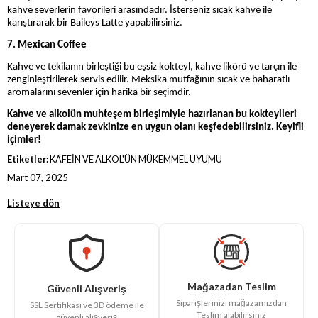
kahve severlerin favorileri arasındadır. İsterseniz sıcak kahve ile
karıştırarak bir Baileys Latte yapabilirsiniz.
7. Mexican Coffee
Kahve ve tekilanın birleştiği bu eşsiz kokteyl, kahve likörü ve tarçın ile
zenginleştirilerek servis edilir. Meksika mutfağının sıcak ve baharatlı
aromalarını sevenler için harika bir seçimdir.
Kahve ve alkolün muhteşem birleşimiyle hazırlanan bu kokteylleri
deneyerek damak zevkinize en uygun olanı keşfedebilirsiniz. Keyifli
içimler!
Etiketler:
KAFEİN VE ALKOL'ÜN MÜKEMMEL UYUMU
Mart 07, 2025
Listeye dön
Mağazadan Teslim
Güvenli Alışveriş
Siparişlerinizi mağazamızdan
SSL Sertifikası ve 3D ödeme ile
Teslim alabilirsiniz
güvenli alışveriş