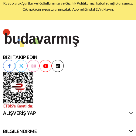
Kaydolarak Şartlar ve Koşullarımızı ve Gizlilik Politikamızı kabul etmiş olursunuz.
Çıkmak için e-postalarımızdaki Aboneliği İptal Et’i tıklayın.
BİZİ TAKİP EDİN
ALIŞVERİŞ YAP
BİLGİLENDİRME