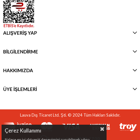
ALIŞVERİŞ YAP
BİLGİLENDİRME
HAKKIMIZDA
ÜYE İŞLEMLERİ
Lauva Dış Ticaret Ltd. Şti. © 2024 Tüm Hakları Saklıdır.
Çerez Kullanımı
Pazartesi-Cuma
08:30-17:30
Sizlere en iyi alışveriş deneyimini sunabilmek adına