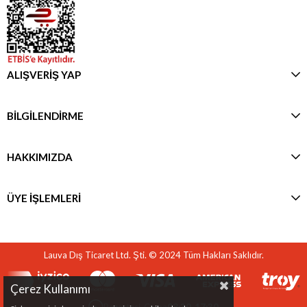
ALIŞVERİŞ YAP
BİLGİLENDİRME
HAKKIMIZDA
ÜYE İŞLEMLERİ
Lauva Dış Ticaret Ltd. Şti. © 2024 Tüm Hakları Saklıdır.
Çerez Kullanımı
Pazartesi-Cuma
08:30-17:30