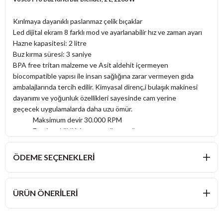
Kırılmaya dayanıklı paslanmaz çelik bıçaklar
Led dijital ekram 8 farklı mod ve ayarlanabilir hız ve zaman ayarı
Hazne kapasitesi: 2 litre
Buz kırma süresi: 3 saniye
BPA free tritan malzeme ve Asit aldehit içermeyen
biocompatible yapısı ile insan sağlığına zarar vermeyen gıda
ambalajlarında tercih edilir. Kimyasal direnç,i bulaşık makinesi
dayanımı ve yoğunluk özellikleri sayesinde cam yerine
geçecek uygulamalarda daha uzu ömür.
Maksimum devir 30.000 RPM
Emniyet kilidi için manyetik sensör
Cihaz tabanında aşırı yük koruması mevcuttur.
Ebat: 200x230x520 mm
ÖDEME SEÇENEKLERI
Güç: 2200 W/ 220 V/50 Hz
Ürün Özellikleri
Hazne Malzemesi: Polikarbon
ÜRÜN ÖNERILERI
Hazne Kapasitesi: 2
Renk: Mavi
Buz Kırıcı: Evet