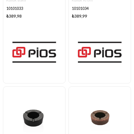
Küllük Bakır
Küllük Krom
10101033
10101034
₺389,98
₺389,99