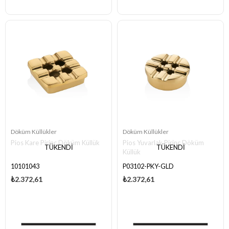
Döküm Küllükler
Döküm Küllükler
Pios Kare Pirinç Döküm Küllük
Pios Yuvarlak Pirinç Döküm
TÜKENDI
TÜKENDI
Küllük
10101043
P03102-PKY-GLD
₺2.372,61
₺2.372,61