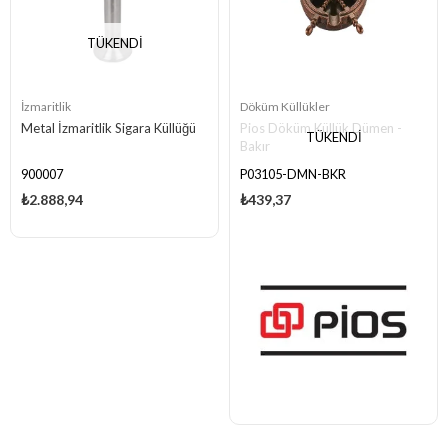
TÜKENDI
İzmaritlik
Döküm Küllükler
Metal İzmaritlik Sigara Küllüğü
Pios Döküm Küllük Dümen -
TÜKENDI
Bakır
900007
P03105-DMN-BKR
₺2.888,94
₺439,37