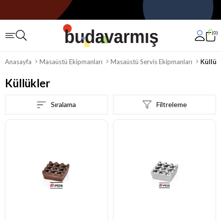
0
Anasayfa
Masaüstü Ekipmanları
Masaüstü Servis Ekipmanları
Küllük
Küllükler
Sıralama
Filtreleme