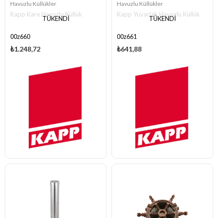
Havuzlu Küllükler
Havuzlu Küllükler
Kapp Kare Havuzlu Küllük
Kapp Yuvarlak Havuzlu Küllük
TÜKENDI
TÜKENDI
00z660
00z661
₺1.248,72
₺641,88