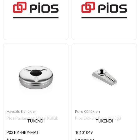
Havuzlu Küllükler
Puro Küllükleri
Pios Paslanmaz Metal Küllük
Pios Döküm Puro Küllüğü
TÜKENDI
TÜKENDI
P03101-HKY-MAT
10101049