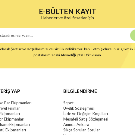
E-BÜLTEN KAYIT
Haberler ve özel fırsatlar için
larak Şartlar ve Koşullarımızı ve Gizlilik Politikamızı kabul etmiş olursunuz. Çıkmak i
postalarımızdaki Aboneliği İptal Et’i tıklayın.
ERİŞ YAP
BİLGİLENDİRME
ve Bar Ekipmanları
Sepet
iyel Fırınlar
Üyelik Sözleşmesi
 Ekipmanları
İade ve Değişim Koşulları
r Ekipmanları
Mesafeli Satış Sözleşmesi
khane Ekipmanları
Anında Ankara
tü Ekipmanları
Sıkça Sorulan Sorular