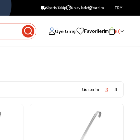
TRY
Sipariş Takip
Kolay İade
Yardım
Favorilerim
Üye Girişi
0