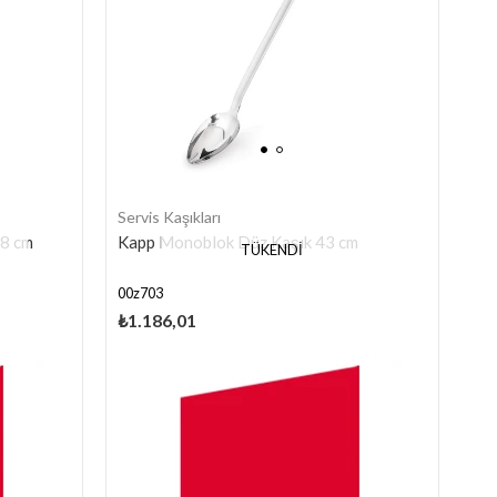
Servis Kaşıkları
38 cm
Kapp Monoblok Düz Kaşık 43 cm
TÜKENDI
00z703
₺1.186,01