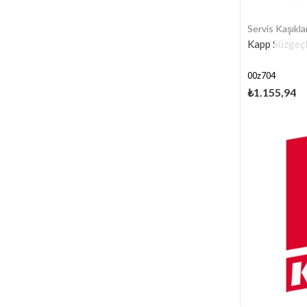
Servis Kaşıklar
Kapp Süzgeçl
00z704
₺1.155,94