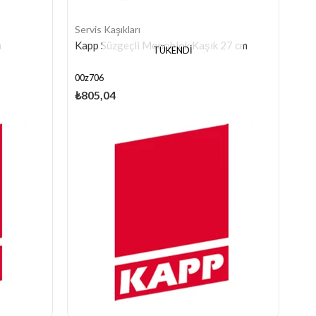
Servis Kaşıkları
m
Kapp Süzgeçli Monoblok Kaşık 27 cm
TÜKENDI
00z706
₺805,04