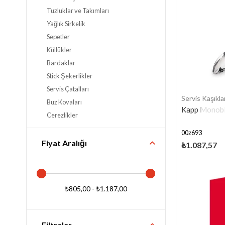
Tuzluklar ve Takımları
Yağlık Sirkelik
Sepetler
Küllükler
Bardaklar
Stick Şekerlikler
Servis Çatalları
Servis Kaşıklar
Buz Kovaları
Kapp Monobl
Çerezlikler
Numaratör ve İsimlik
00z693
Maşalar
Fiyat Aralığı
₺1.087,57
₺805,00 - ₺1.187,00
Filtreler