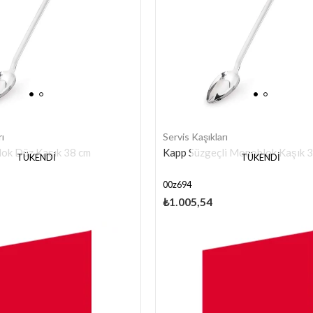
ı
Servis Kaşıkları
ok Düz Kaşık 38 cm
Kapp Süzgeçli Monoblok Kaşık 
TÜKENDI
TÜKENDI
00z694
₺1.005,54