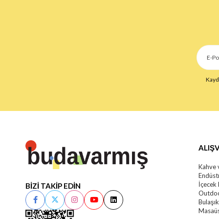
Kaydo
ALIŞV
Kahve 
Endüstr
İçecek
BİZİ TAKİP EDİN
Outdoo
Bulaşı
Masaüs