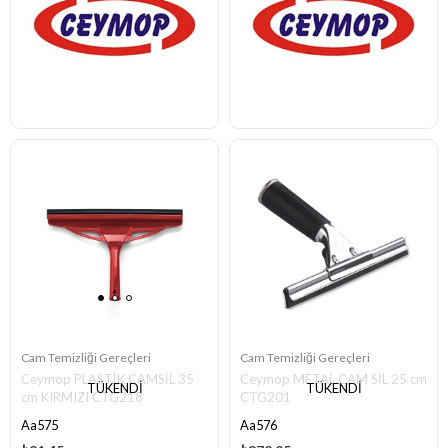
Cam Temizliği Gereçleri
Cam Temizliği Gereçleri
Ceymop PLASTİK CAMSİL 35
Ceymop METAL CAM SİL 25 cm
TÜKENDI
TÜKENDI
cm KIRMIZI CTG218
CTG201
Aa575
Aa576