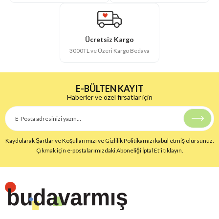
Ücretsiz Kargo
3000TL ve Üzeri Kargo Bedava
E-BÜLTEN KAYIT
Haberler ve özel fırsatlar için
Kaydolarak Şartlar ve Koşullarımızı ve Gizlilik Politikamızı kabul etmiş olursunuz.
Çıkmak için e-postalarımızdaki Aboneliği İptal Et’i tıklayın.