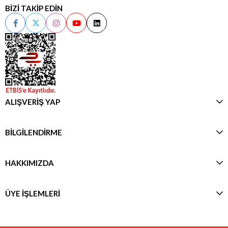
BİZİ TAKİP EDİN
ALIŞVERİŞ YAP
BİLGİLENDİRME
HAKKIMIZDA
ÜYE İŞLEMLERİ