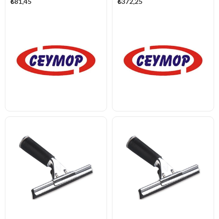
₺81,45
₺372,25