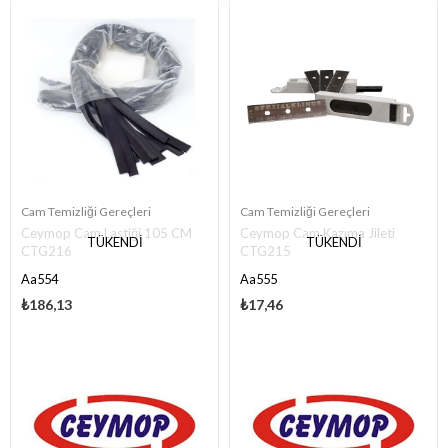
Cam Temizliği Gereçleri
Cam Temizliği Gereçleri
Ceymop Cam Lastiği 105 CM
Ceymop Cam Kazıma Jileti
TÜKENDI
TÜKENDI
CTG216
CTG215
Aa554
Aa555
₺186,13
₺17,46