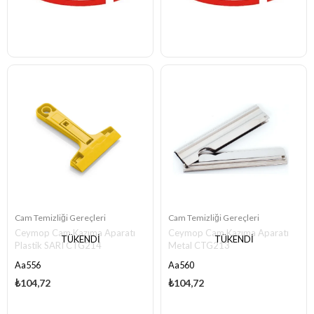
Cam Temizliği Gereçleri
Cam Temizliği Gereçleri
Ceymop Cam Kazıma Aparatı
Ceymop Cam Kazıma Aparatı
TÜKENDI
TÜKENDI
Plastik SARI CTG214
Metal CTG213
Aa556
Aa560
₺104,72
₺104,72