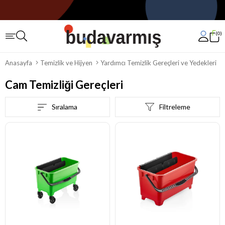
0
Anasayfa
Temizlik ve Hijyen
Yardımcı Temizlik Gereçleri ve Yedekleri
Cam Temizliği Gereçleri
Sıralama
Filtreleme