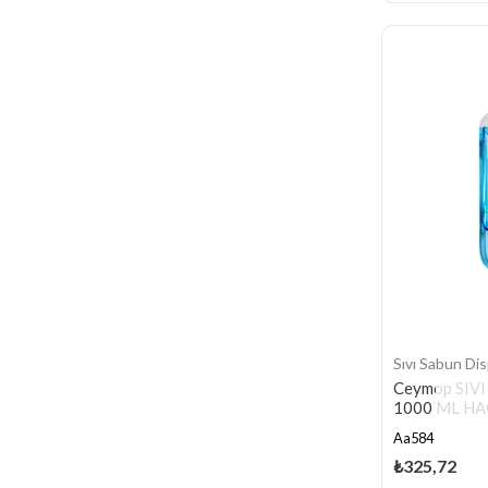
Sıvı Sabun Dis
Ceymop SIV
1000 ML H
Aa584
₺325,72