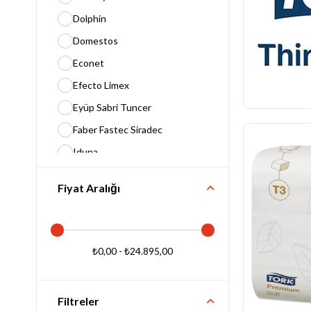
İçecek Makineleri
Dolphin
E- Katalog
Domestos
Blog
Kağıt Ürünleri ve Dispenserleri
Econet
Efecto Limex
Eyüp Sabri Tuncer
Faber Fastec Siradec
Iduna
İDUNA
Fiyat Aralığı
Kapp
Limpeza
Njoy
₺0,00 - ₺24.895,00
Only
Filtreler