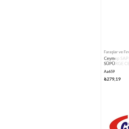
Faraşlar ve Fır
Ceymop SAP
SÜPÜRGE C
Aa659
₺279,19