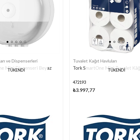
arı ve Dispenserleri
Tuvalet Kağıt Havluları
e Mini Dispenseri Beyaz
Tork SmartOne Mini Tuvalet Kâğ
TÜKENDI
TÜKENDI
472193
₺3.997,77