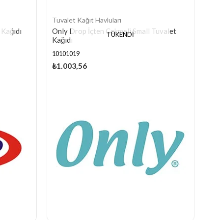
Tuvalet Kağıt Havluları
 Kağıdı
Only Drop İçten Çekmeli Small Tuvalet
TÜKENDI
Kağıdı
10101019
₺1.003,56