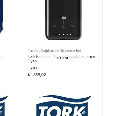
Tuvalet Kağıtları ve Dispenserleri
ıdı
Tork Katlamalı Tuvalet Kağıdı Dispenseri
TÜKENDI
Siyah
556008
₺1.359,02