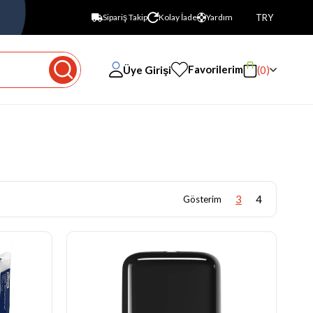
TRY
Sipariş Takip
Kolay İade
Yardım
Favorilerim
Üye Girişi
0