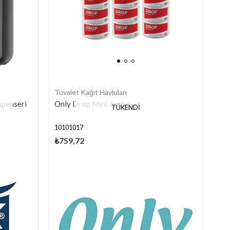
Tuvalet Kağıt Havluları
spenseri
Only Drop Mini Jumbo
TÜKENDI
10101017
₺759,72