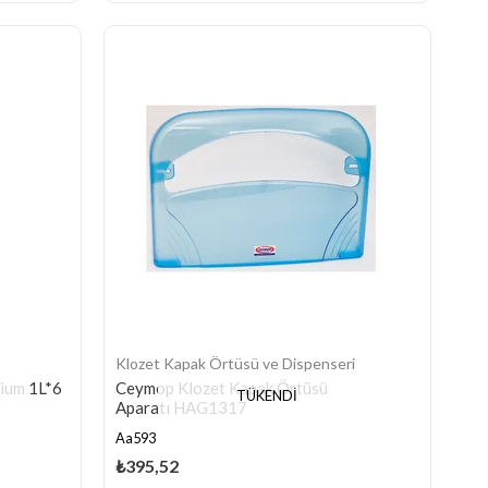
Klozet Kapak Örtüsü ve Dispenseri
mium 1L*6
Ceymop Klozet Kapak Örtüsü
TÜKENDI
Aparatı HAG1317
Aa593
₺395,52