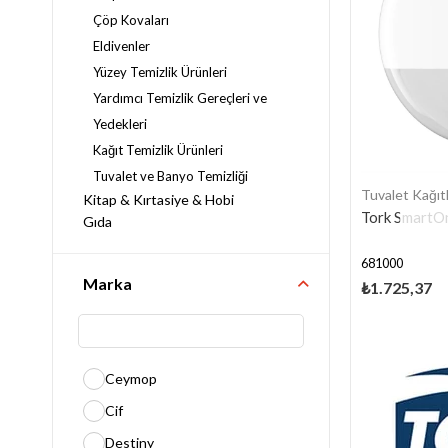
Çöp Kovaları
Eldivenler
Yüzey Temizlik Ürünleri
Yardımcı Temizlik Gereçleri ve
Yedekleri
Kağıt Temizlik Ürünleri
Tuvalet ve Banyo Temizliği
Tuvalet Kağıtl
Kitap & Kırtasiye & Hobi
Tork SmartOn
Gıda
Masaüstü Ekipmanları
681000
Endüstriyel Fırınlar
Marka
₺1.725,37
Kahve Makineleri ve Bar
Ekipmanları
Endüstriyel Mutfak
Çok Satan Ürünler
Yeni Ürünler
Ceymop
Mutfak Ekipmanları
Cif
Bulaşıkhane Ekipmanları
Outdoor Ekipmanları
Destiny