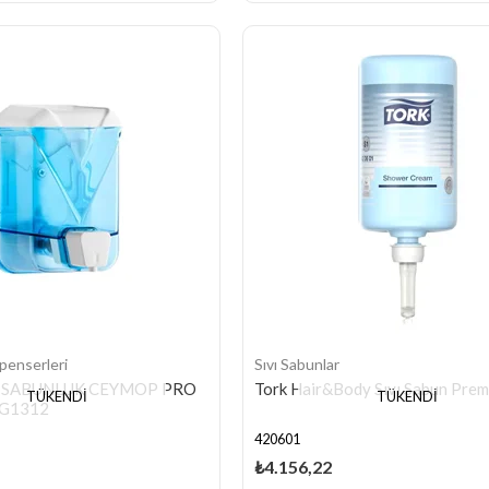
penserleri
Sıvı Sabunlar
I SABUNLUK CEYMOP PRO
Tork Hair&Body Sıvı Sabun Pre
TÜKENDI
TÜKENDI
AG1312
420601
₺4.156,22