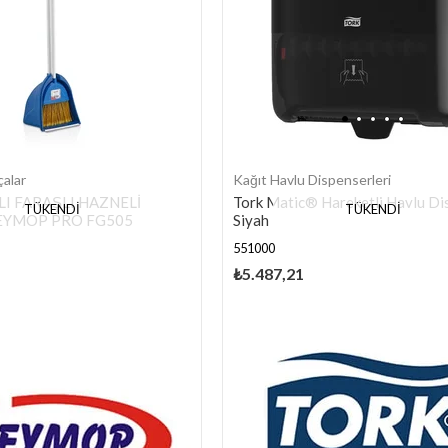
çalar
Kağıt Havlu Dispenserleri
LI FARAŞLI HAZNELİ
Tork Matic® Hareketli Havlu Di
TÜKENDI
TÜKENDI
EYMOP PRO FG505
Siyah
551000
₺5.487,21