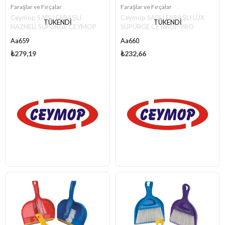
Faraşlar ve Fırçalar
Faraşlar ve Fırçalar
Ceymop SAPLI FARAŞLI
Ceymop SAPLI FARAŞLI LÜX
TÜKENDI
TÜKENDI
HAZNELİ SÜPÜRGE CEYMOP
SÜPÜRGE CEYMOP PRO
PRO FG505
FG504
Aa659
Aa660
₺279,19
₺232,66