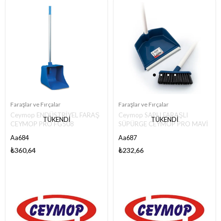
Faraşlar ve Fırçalar
Faraşlar ve Fırçalar
Ceymop ENDÜSTRİYEL FARAŞ
Ceymop SAPLI FARAŞLI
TÜKENDI
TÜKENDI
CEYMOP PRO FG508
SÜPÜRGE CEYMOP PRO MAVİ
FG503
Aa684
Aa687
₺360,64
₺232,66