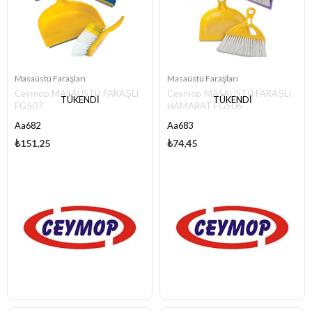
Masaüstü Faraşları
Masaüstü Faraşları
Ceymop MASAÜSTÜ FARAŞLI
Ceymop MASAÜSTÜ FARAŞLI
TÜKENDI
TÜKENDI
FG507
HAMARAT FG506
Aa682
Aa683
₺151,25
₺74,45