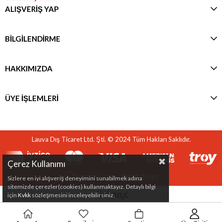
ALIŞVERİŞ YAP
BİLGİLENDİRME
HAKKIMIZDA
ÜYE İŞLEMLERİ
Lauva Dış Ticaret Ltd. Şti. © 2024 Tüm Hakları Saklıdır.
Çerez Kullanımı
Pazartesi-Cuma
08:30-17:30
Sizlere en iyi alışveriş deneyimini sunabilmek adına
sitemizde çerezler(cookies) kullanmaktayız. Detaylı bilgi
için
Kvkk
sözleşmesini inceleyebilirsiniz.