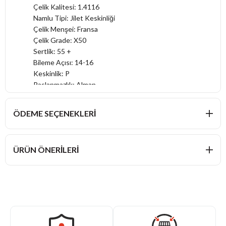
Çelik Kalitesi: 1.4116
Namlu Tipi: Jilet Keskinliği
Çelik Menşei: Fransa
Çelik Grade: X50
Sertlik: 55 +
Bileme Açısı: 14-16
Keskinlik: P
Paslanmazlık: Alman
Sap Sağlam: Plastik
Tasarım: Sade
ÖDEME SEÇENEKLERI
Kimler İçin: Genç Şefler
Kullanım: Şefler
ÜRÜN ÖNERILERI