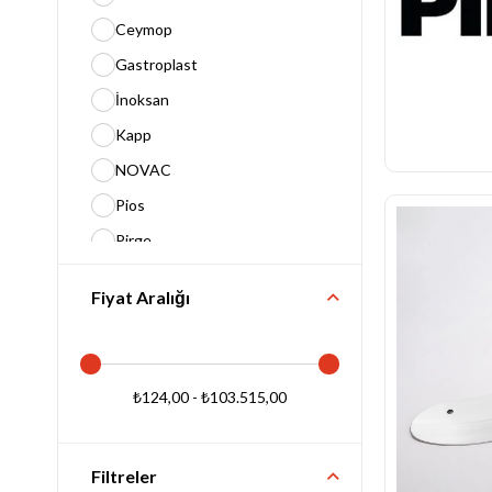
E- Katalog
Ceymop
Blog
Gastroplast
Temizlik ve Hijyen
Kağıt Ürünleri ve Dispenserleri
İnoksan
Kapp
NOVAC
Pios
Pirge
Poly Time
Fiyat Aralığı
Remta
Roll Up
₺124,00 - ₺103.515,00
Filtreler