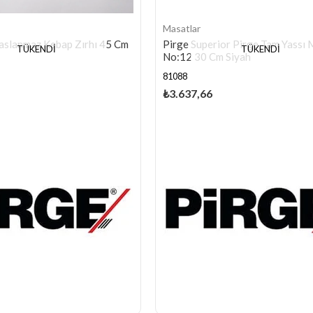
Masatlar
aslanmaz Kebap Zırhı 45 Cm
Pirge Superior Pirge Tam Yassı
TÜKENDI
TÜKENDI
No:12 30 Cm Siyah
81088
₺3.637,66