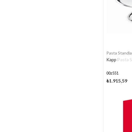
Pasta Standla
Kapp Pasta S
00z551
₺1.915,59