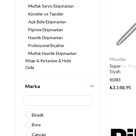
Mutfak Servis Ekipmanları
Küvetler ve Tepsiler
Açık Büfe Ekipmanları
Pişirme Ekipmanları
Hazırlık Ekipmanları
Profesyonel Bıçaklar
Mutfak Hazırlık Ekipmanları
Masatlar
Kitap & Kırtasiye & Hobi
Superior Pir
Gıda
Siyah
Masaüstü Ekipmanları
81083
Endüstriyel Fırınlar
Marka
₺3.148,95
Kahve Makineleri ve Bar
Ekipmanları
Endüstriyel Mutfak
Çok Satan Ürünler
Yeni Ürünler
Biradlı
Bulaşıkhane Ekipmanları
Bora
Outdoor Ekipmanları
İçecek Makineleri
Cancan