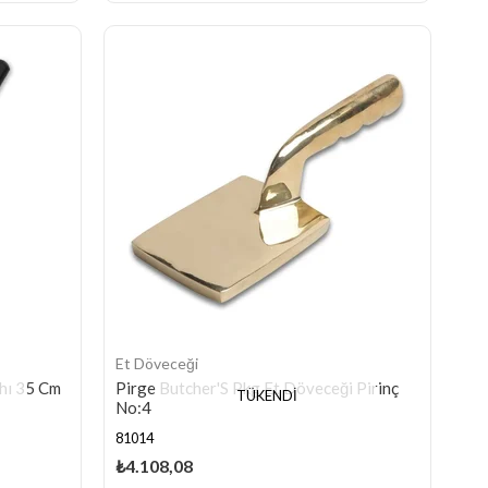
Et Döveceği
hı 35 Cm
Pirge Butcher'S Pkg Et Döveceği Pirinç
TÜKENDI
No:4
81014
₺4.108,08