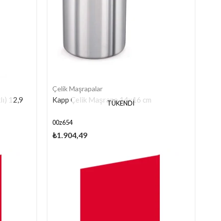
Çelik Maşrapalar
lı) 12,9
Kapp Çelik Maşrapa 14x16 cm
TÜKENDI
00z654
₺1.904,49