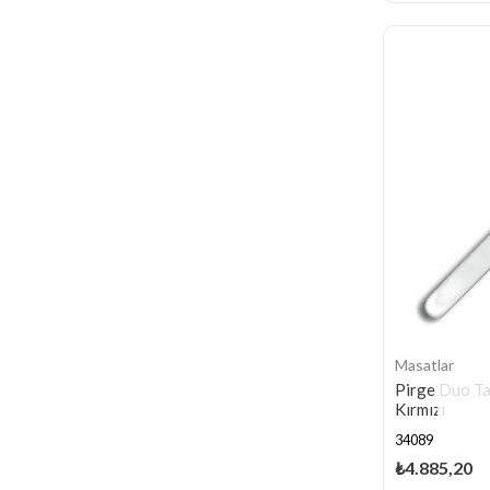
Masatlar
Pirge Duo T
Kırmızı
34089
₺4.885,20