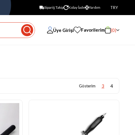
TRY
Sipariş Takip
Kolay İade
Yardım
Favorilerim
Üye Girişi
0