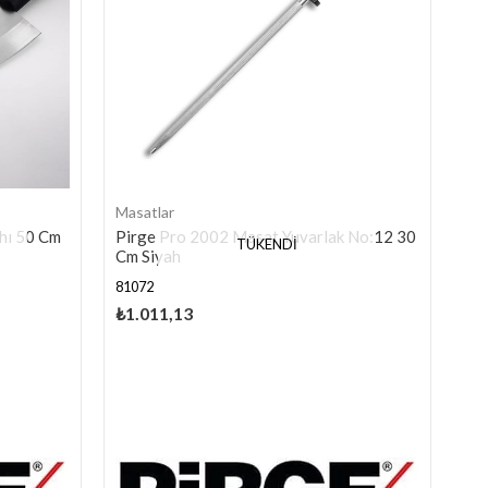
Masatlar
hı 50 Cm
Pirge Pro 2002 Masat Yuvarlak No:12 30
TÜKENDI
Cm Siyah
81072
₺1.011,13