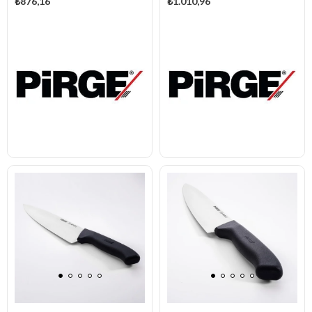
₺876,16
₺1.010,96