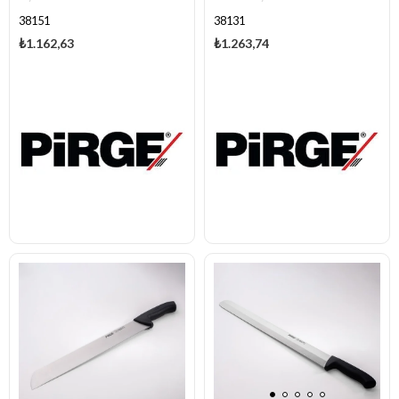
38151
38131
₺1.162,63
₺1.263,74