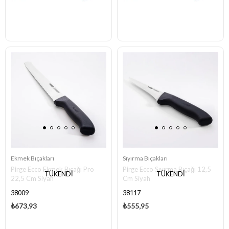
Ekmek Bıçakları
Sıyırma Bıçakları
Pirge Ecco Ekmek Bıçağı Pro
Pirge Ecco Sıyırma Bıçağı 12,5
TÜKENDI
TÜKENDI
22,5 Cm Siyah
Cm Siyah
38009
38117
₺673,93
₺555,95