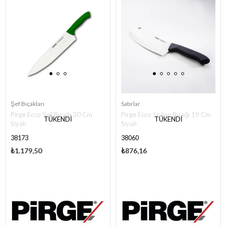
Şef Bıçakları
Satırlar
Pirge Ecco Şef Bıçağı 30 Cm
Pirge Ecco Soğan Bıçağı 19 Cm
TÜKENDI
TÜKENDI
Siyah
Siyah
38173
38060
₺1.179,50
₺876,16