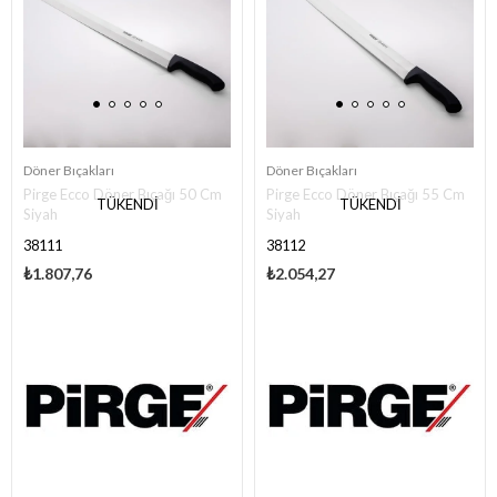
Döner Bıçakları
Döner Bıçakları
Pirge Ecco Döner Bıçağı 50 Cm
Pirge Ecco Döner Bıçağı 55 Cm
TÜKENDI
TÜKENDI
Siyah
Siyah
38111
38112
₺1.807,76
₺2.054,27