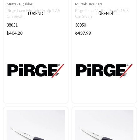
Mutfak Bıçakları
Mutfak Bıçakları
Pirge Ecco Mutfak Bıçağı 12,5
Pirge Ecco Mutfak Bıçağı 15,5
TÜKENDI
TÜKENDI
Cm Siyah
Cm Siyah
38051
38050
₺404,28
₺437,99