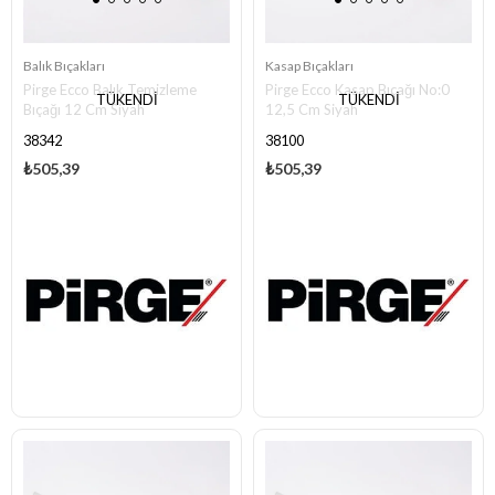
Balık Bıçakları
Kasap Bıçakları
Pirge Ecco Balık Temizleme
Pirge Ecco Kasap Bıçağı No:0
TÜKENDI
TÜKENDI
Bıçağı 12 Cm Siyah
12,5 Cm Siyah
38342
38100
₺505,39
₺505,39