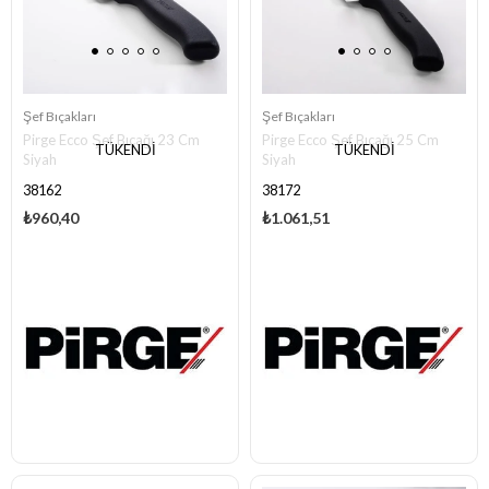
Şef Bıçakları
Şef Bıçakları
Pirge Ecco Şef Bıçağı 23 Cm
Pirge Ecco Şef Bıçağı 25 Cm
TÜKENDI
TÜKENDI
Siyah
Siyah
38162
38172
₺960,40
₺1.061,51