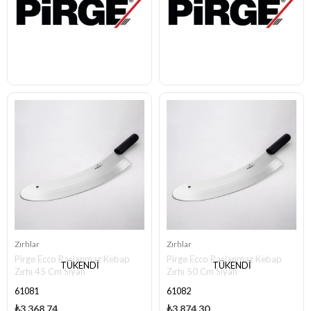
Zırhlar
Zırhlar
Pirge Ecco Paslanmaz Kebap
Pirge Ecco Paslanmaz Kebap
TÜKENDI
TÜKENDI
Zırhı 45 Cm Siyah
Zırhı 50 Cm Siyah
61081
61082
₺3.368,74
₺3.874,30