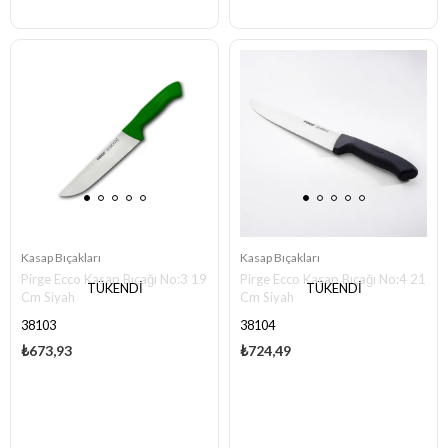
Kasap Bıçakları
Kasap Bıçakları
Pirge Ecco Kasap Bıçağı No:3 19
Pirge Ecco Kasap Bıçağı No:4 21
TÜKENDI
TÜKENDI
Cm Siyah
Cm Siyah
38103
38104
₺673,93
₺724,49