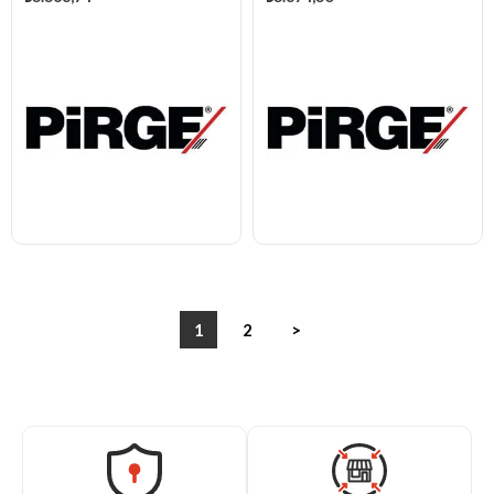
1
2
>