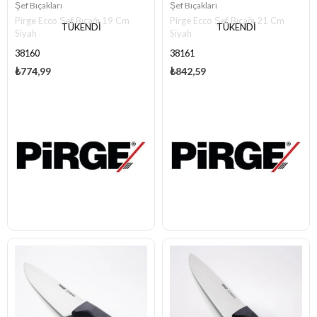
Şef Bıçakları
Şef Bıçakları
Pirge Ecco Şef Bıçağı 19 Cm
Pirge Ecco Şef Bıçağı 21 Cm
TÜKENDI
TÜKENDI
Siyah
Siyah
38160
38161
₺774,99
₺842,59