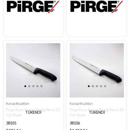
Kasap Bıçakları
Kasap Bıçakları
Pirge Ecco Kasap Bıçağı No:5 25
Pirge Ecco Kasap Bıçağı No:6 30
TÜKENDI
TÜKENDI
Cm Siyah
Cm Siyah
38105
38106