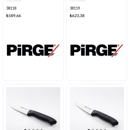
Cm Siyah
Cm Siyah
38118
38119
₺589,66
₺623,38