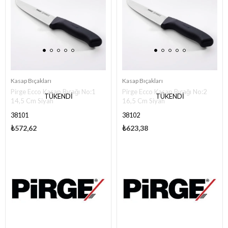
Kasap Bıçakları
Kasap Bıçakları
Pirge Ecco Kasap Bıçağı No:1
Pirge Ecco Kasap Bıçağı No:2
TÜKENDI
TÜKENDI
14,5 Cm Siyah
16,5 Cm Siyah
38101
38102
₺572,62
₺623,38