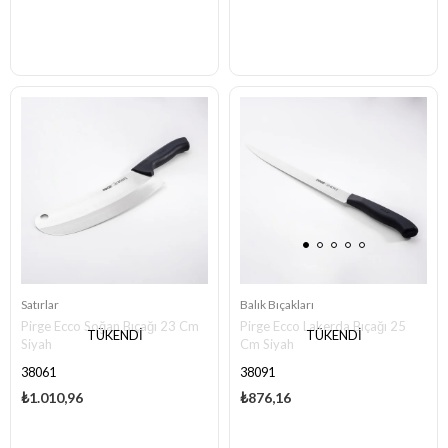
Satırlar
Balık Bıçakları
Pirge Ecco Soğan Bıçağı 23 Cm
Pirge Ecco Lakerda Bıçağı 25
TÜKENDI
TÜKENDI
Siyah
Cm Siyah
38061
38091
₺1.010,96
₺876,16