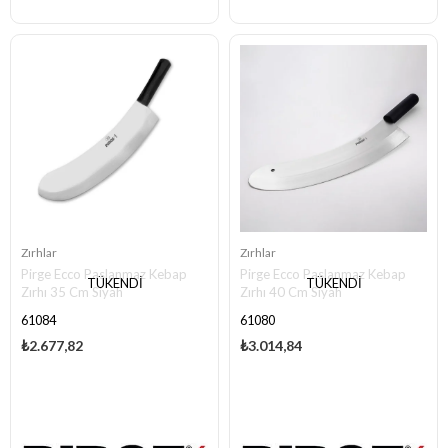
Zırhlar
Zırhlar
Pirge Ecco Paslanmaz Kebap
Pirge Ecco Paslanmaz Kebap
TÜKENDI
TÜKENDI
Zırhı 35 Cm Siyah
Zırhı 40 Cm Siyah
61084
61080
₺2.677,82
₺3.014,84