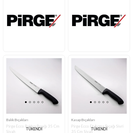
Balık Bıçakları
Kasap Bıçakları
Pirge Ecco Balıkçı Bıçağı 35 Cm
Pirge Ecco Et Açma Bıçağı Sivri
TÜKENDI
TÜKENDI
Siyah
35 Cm Siyah