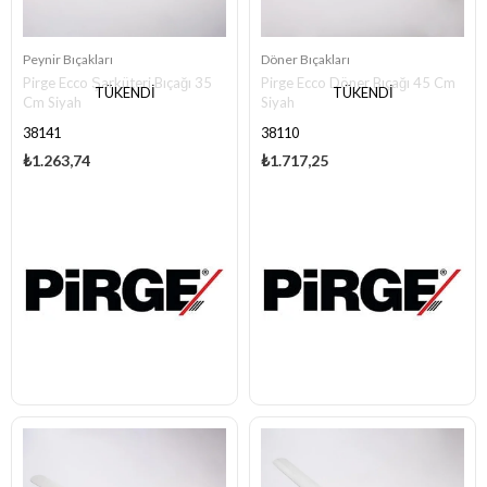
Peynir Bıçakları
Döner Bıçakları
Pirge Ecco Şarküteri Bıçağı 35
Pirge Ecco Döner Bıçağı 45 Cm
TÜKENDI
TÜKENDI
Cm Siyah
Siyah
38141
38110
₺1.263,74
₺1.717,25