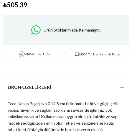
₺505,39
Ürün Stoklarımızda Kalmamıştır.
%100 Orijinal Ürün
3000 TL Üzeri Ücretsiz Kargo
ÜRÜN ÖZELLIKLERI
Ecco Kasap Bıçağı No.0 12,5 cm ürünümüz hafif ve güçlü çelik
yapısı, hijyenik ve sağlam sap kısmı sayesinde işlerinizi çok
kolaylaştıracaktır! Kullanımınıza uygun bir ölçü, kalınlık ve sap
modeli seçtiğinizden emin olun, etleri ve sebzeleri ne kadar
rahat kestiğinizi gördüğünüzde bize hak vereceksiniz.