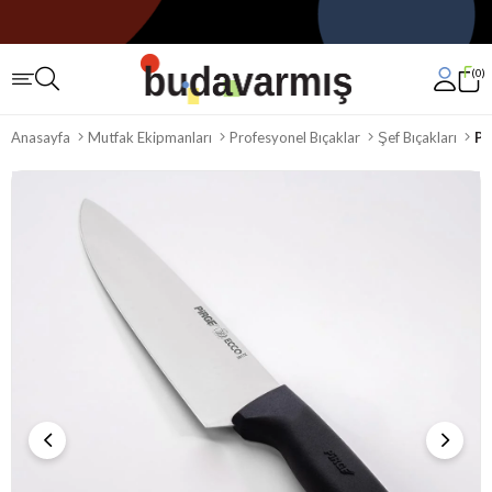
0
Anasayfa
Mutfak Ekipmanları
Profesyonel Bıçaklar
Şef Bıçakları
Pi