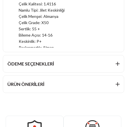
Çelik Kalitesi: 1.4116
Namlu Tipi: Jilet Keskinliği
Çelik Menşei: Almanya
Çelik Grade: X50
Sertlik: 55 +
Bileme Açısı: 14-16
Keskinlik: P+
Paslanmazlık: Alman
Sap: Sağlam Plastik
Tasarım: Sade
ÖDEME SEÇENEKLERI
Kimler İçin: Genç Şefler
Kullanım: Şefler
ÜRÜN ÖNERILERI