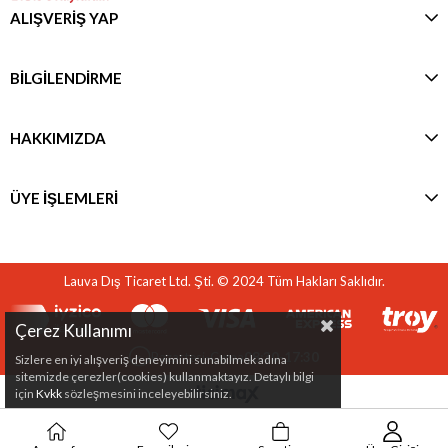
ALIŞVERİŞ YAP
BİLGİLENDİRME
HAKKIMIZDA
ÜYE İŞLEMLERİ
Lauva Dış Ticaret Ltd. Şti. © 2024 Tüm Hakları Saklıdır.
Çerez Kullanımı
Pazartesi-Cuma
08:30-17:30
Sizlere en iyi alışveriş deneyimini sunabilmek adına
sitemizde çerezler(cookies) kullanmaktayız. Detaylı bilgi
için
Kvkk
sözleşmesini inceleyebilirsiniz.