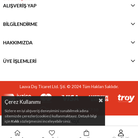
ALIŞVERİŞ YAP
BİLGİLENDİRME
HAKKIMIZDA
ÜYE İŞLEMLERİ
Lauva Dış Ticaret Ltd. Şti. © 2024 Tüm Hakları Saklıdır.
Çerez Kullanımı
Pazartesi-Cuma
08:30-17:30
Sizlere en iyi alışveriş deneyimini sunabilmek adına
sitemizde çerezler(cookies) kullanmaktayız. Detaylı bilgi
için
Kvkk
sözleşmesini inceleyebilirsiniz.