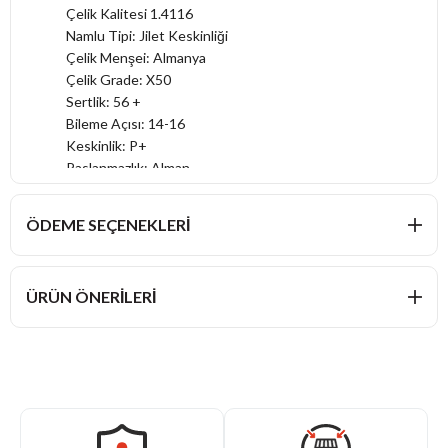
Çelik Kalitesi 1.4116
Namlu Tipi: Jilet Keskinliği
Çelik Menşei: Almanya
Çelik Grade: X50
Sertlik: 56 +
Bileme Açısı: 14-16
Keskinlik: P+
Paslanmazlık: Alman
Sap: Sağlam Plastik
Sap Yapısı: Kaymaz Sap
ÖDEME SEÇENEKLERI
Tasarım: Sade
Kimler İçin: Usta Şef / Kasap
Kullanım: Şefler
ÜRÜN ÖNERILERI
Kullanım: Kasaplar