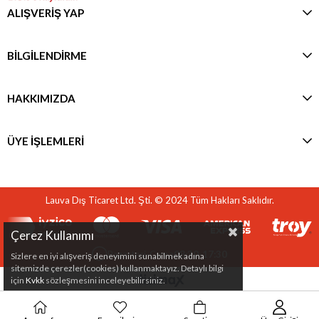
ALIŞVERİŞ YAP
BİLGİLENDİRME
HAKKIMIZDA
ÜYE İŞLEMLERİ
Lauva Dış Ticaret Ltd. Şti. © 2024 Tüm Hakları Saklıdır.
Çerez Kullanımı
Pazartesi-Cuma
08:30-17:30
Sizlere en iyi alışveriş deneyimini sunabilmek adına
sitemizde çerezler(cookies) kullanmaktayız. Detaylı bilgi
için
Kvkk
sözleşmesini inceleyebilirsiniz.