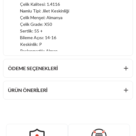
Çelik Kalitesi: 1.4116
Namlu Tipi: Jilet Keskinliği
Çelik Menşei: Almanya
Çelik Grade: X50
Sertlik: 55 +
Bileme Açısı: 14-16
Keskinlik: P
Paslanmazlık: Alman
Sap: Sağlam Plastik
Tasarım: Sade
ÖDEME SEÇENEKLERI
Kimler İçin: Genç Şefler
Kullanım: Şefler
ÜRÜN ÖNERILERI