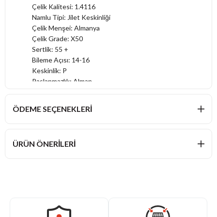
Çelik Kalitesi: 1.4116
Namlu Tipi: Jilet Keskinliği
Çelik Menşei: Almanya
Çelik Grade: X50
Sertlik: 55 +
Bileme Açısı: 14-16
Keskinlik: P
Paslanmazlık: Alman
Sap: Sağlam Plastik
Tasarım: Sade
ÖDEME SEÇENEKLERI
Kimler İçin: Genç Şefler
Kullanım: Şefler
ÜRÜN ÖNERILERI