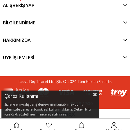
ALIŞVERİŞ YAP
BİLGİLENDİRME
HAKKIMIZDA
ÜYE İŞLEMLERİ
Lauva Dış Ticaret Ltd. Şti. © 2024 Tüm Hakları Saklıdır.
Çerez Kullanımı
Pazartesi-Cuma
08:30-17:30
Sizlere en iyi alışveriş deneyimini sunabilmek adına
sitemizde çerezler(cookies) kullanmaktayız. Detaylı bilgi
için
Kvkk
sözleşmesini inceleyebilirsiniz.