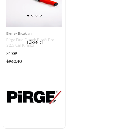
Ekmek Bıçakları
Pirge Duo Ekmek Bıçağı Pro
TÜKENDI
22,5 Cm Kırmızı
34009
₺960,40