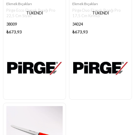
Ekmek Bıçakları
Ekmek Bıçakları
Pirge Ecco Ekmek Bıçağı Pro
Pirge Duo Ekmek Bıçağı Pro
TÜKENDI
TÜKENDI
22,5 Cm Siyah
17,5 Cm Kırmızı
38009
34024
₺673,93
₺673,93