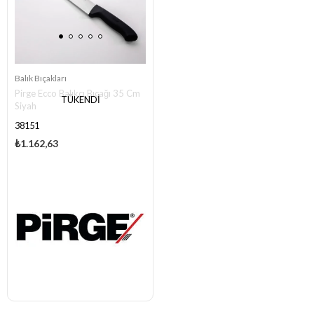
Balık Bıçakları
Pirge Ecco Balıkçı Bıçağı 35 Cm
TÜKENDI
Siyah
38151
₺1.162,63