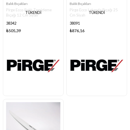
Balık Bıçakları
Balık Bıçakları
Pirge Ecco Balık Temizleme
Pirge Ecco Lakerda Bıçağı 25
TÜKENDI
TÜKENDI
Bıçağı 12 Cm Siyah
Cm Siyah
38342
38091
₺505,39
₺876,16