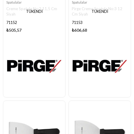
Spatulalar
Spatulalar
Creme Spatula No:2 11,5 Cm
Pirge Creme Spatula No:3 12
TÜKENDI
TÜKENDI
Siyah
Cm Siyah
71152
71153
₺505,57
₺606,68