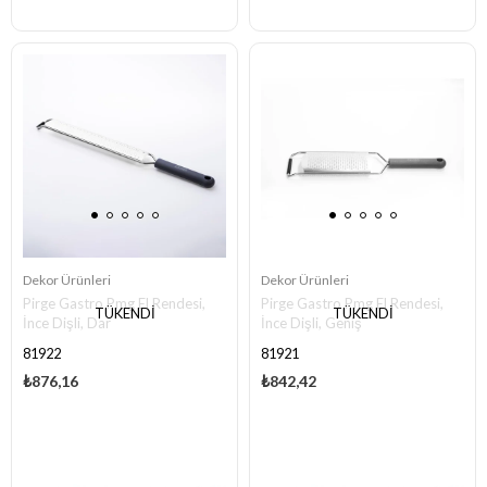
Dekor Ürünleri
Dekor Ürünleri
Pirge Gastro Pmg El Rendesi,
Pirge Gastro Pmg El Rendesi,
TÜKENDI
TÜKENDI
İnce Dişli, Dar
İnce Dişli, Geniş
81922
81921
₺876,16
₺842,42