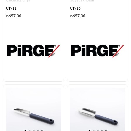
Çekeçeği Dişli
Soyacak, Dişli
81911
81916
₺657,06
₺657,06