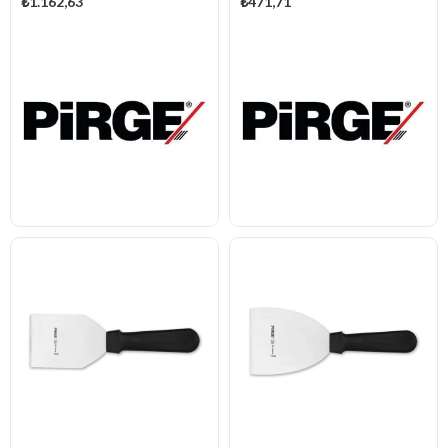
₺1.162,63
₺471,71