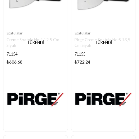
Spatulalar
Spatulalar
Creme Spatula No:4 12,5 Cm
Pirge Creme Spatula No:5 13,5
TÜKENDI
TÜKENDI
Siyah
Cm Siyah
71154
71155
₺606,68
₺722,24