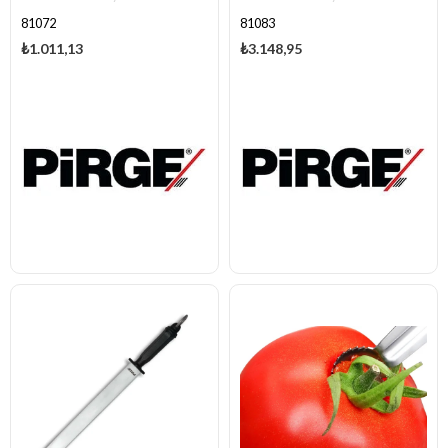
81072
81083
₺1.011,13
₺3.148,95