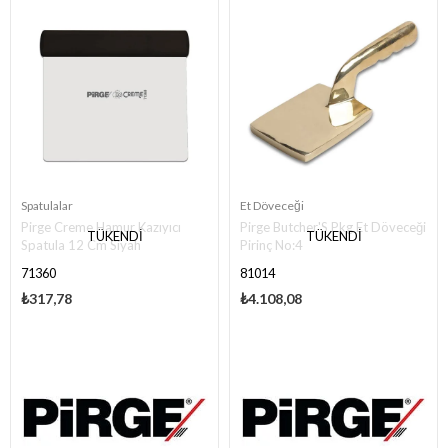
Spatulalar
Et Döveceği
Pirge Creme Hamur Kazıyıcı
Pirge Butcher'S Pkg Et Döveceği
TÜKENDI
TÜKENDI
Spatula 12 Cm Siyah
Pirinç No:4
71360
81014
₺317,78
₺4.108,08