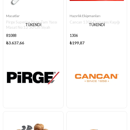
Masatlar
Hazırlık Ekipmanları
Pirge Superior Pirge Tam Yassı
Cancan 1306 Domates Kaşığı
TÜKENDI
TÜKENDI
Masat No:12 30 Cm Siyah
81088
1306
₺3.637,66
₺199,87