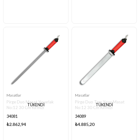
Masatlar
Masatlar
Pirge Duo Masat Yuvarlak
Pirge Duo Tam Yassı Masat
TÜKENDI
TÜKENDI
No:12 30 Cm Kırmızı
No:12 30 Cm Kırmızı
34081
34089
₺2.862,94
₺4.885,20