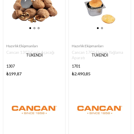
Hazırlık Ekipmanları
Hazırlık Ekipmanları
Cancan 1307 Ceviz Açacağı
Cancan 1701 Ekmek Yağlama
TÜKENDI
TÜKENDI
Aparatı
1307
1701
₺199,87
₺2.490,85