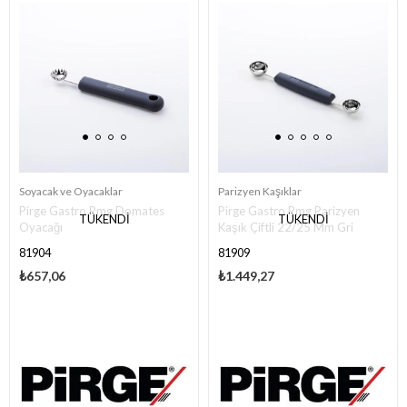
Soyacak ve Oyacaklar
Parizyen Kaşıklar
Pirge Gastro Pmg Domates
Pirge Gastro Pmg Parizyen
TÜKENDI
TÜKENDI
Oyacağı
Kaşık Çiftli 22/25 Mm Gri
81904
81909
₺657,06
₺1.449,27