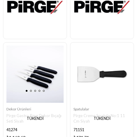
Dekor Ürünleri
Spatulalar
Pirge Gastro Pmg Dekor Bıçağı
Pirge Creme Spatula No:1 11
TÜKENDI
TÜKENDI
Seti Siyah
Cm Siyah
41274
71151