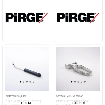
Parizyen Kaşıklar
Soyacak ve Oyacaklar
Pirge Gastro Pmg Tereyağ
Pirge Gastro Pmg Sapan
TÜKENDI
TÜKENDI