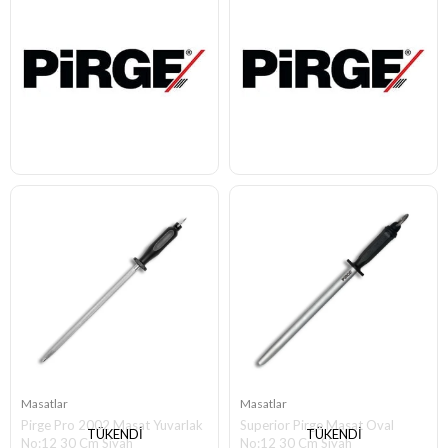
Masatlar
Masatlar
Pirge Pro 2002 Masat Yuvarlak
Superior Pirge Masat Oval
TÜKENDI
TÜKENDI
No:12 30 Cm Siyah
No:12 30 Cm Siyah