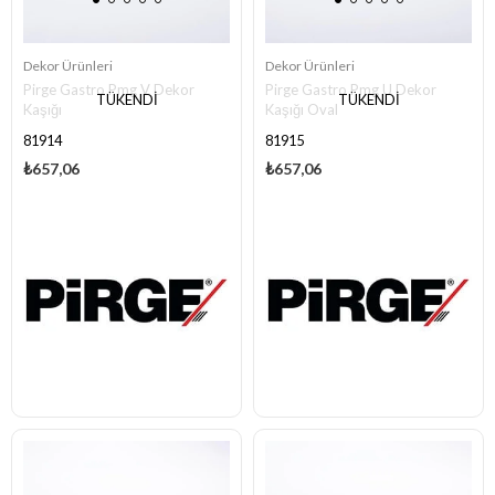
Dekor Ürünleri
Dekor Ürünleri
Pirge Gastro Pmg V Dekor
Pirge Gastro Pmg U Dekor
TÜKENDI
TÜKENDI
Kaşığı
Kaşığı Oval
81914
81915
₺657,06
₺657,06