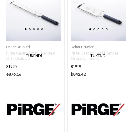
Dekor Ürünleri
Dekor Ürünleri
Pirge Gastro Pmg El Rendesi,
Pirge Gastro Pmg El Rendesi
TÜKENDI
TÜKENDI
Orta Dişli, Dar
Orta Dişli, Geniş
81920
81919
₺876,16
₺842,42