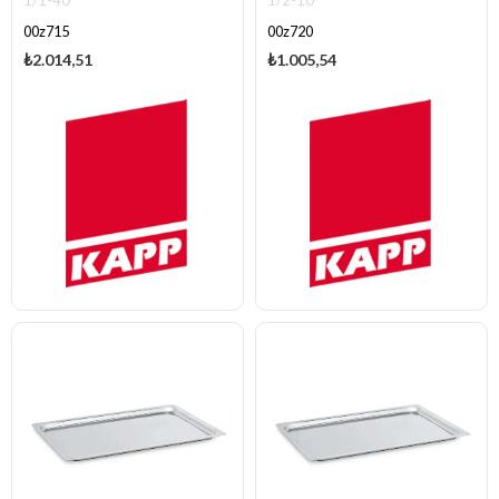
1/1-40
1/2-10
00z715
00z720
₺2.014,51
₺1.005,54