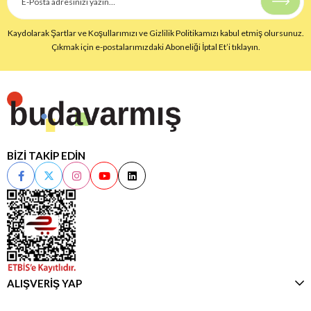
Kaydolarak Şartlar ve Koşullarımızı ve Gizlilik Politikamızı kabul etmiş olursunuz.
Çıkmak için e-postalarımızdaki Aboneliği İptal Et’i tıklayın.
BİZİ TAKİP EDİN
ALIŞVERİŞ YAP