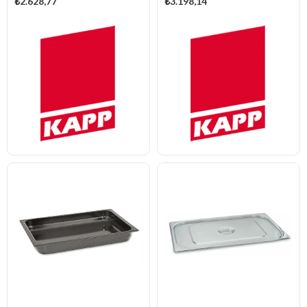
₺2.628,77
₺3.198,14