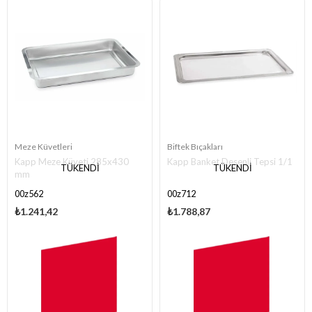
Meze Küvetleri
Biftek Bıçakları
Kapp Meze Küveti 285x430
Kapp Banket Desenli Tepsi 1/1
TÜKENDI
TÜKENDI
mm
00z562
00z712
₺1.241,42
₺1.788,87