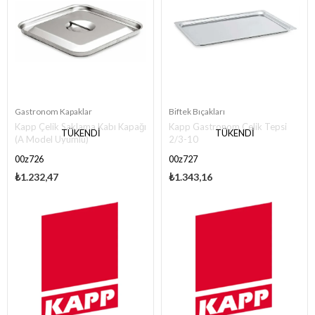
Gastronom Kapaklar
Biftek Bıçakları
Kapp Çelik Saklama Kabı Kapağı
Kapp Gastronom Çelik Tepsi
TÜKENDI
TÜKENDI
(A Model Uyumlu)
2/3-10
00z726
00z727
₺1.232,47
₺1.343,16