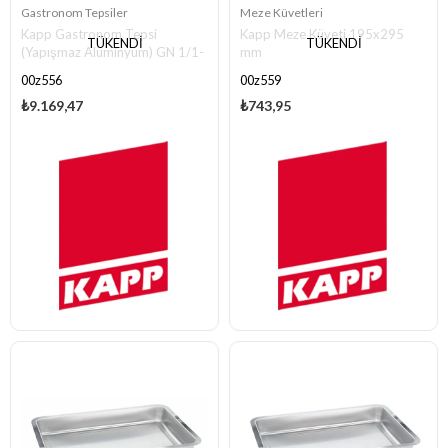
Gastronom Tepsiler
Meze Küvetleri
Kapp Gastronom Tepsi
Kapp Meze Küveti 195x295
TÜKENDI
TÜKENDI
(Yapışmaz Alüminyum) GN 1/1-
mm
20
00z556
00z559
₺9.169,47
₺743,95