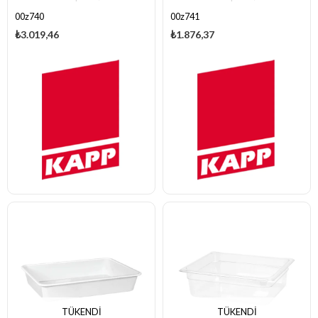
00z740
00z741
₺3.019,46
₺1.876,37
TÜKENDI
TÜKENDI