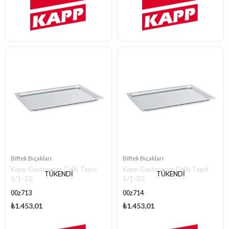
Biftek Bıçakları
Biftek Bıçakları
Kapp Gastronom Çelik Tepsi
Kapp Gastronom Çelik Tepsi
TÜKENDI
TÜKENDI
1/1-10
1/1-20
00z713
00z714
₺1.453,01
₺1.453,01