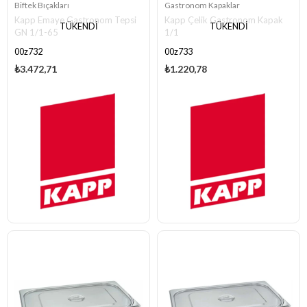
Biftek Bıçakları
Gastronom Kapaklar
Kapp Emaye Gastronom Tepsi
Kapp Çelik Gastronom Kapak
TÜKENDI
TÜKENDI
GN 1/1-65
1/1
00z732
00z733
₺3.472,71
₺1.220,78