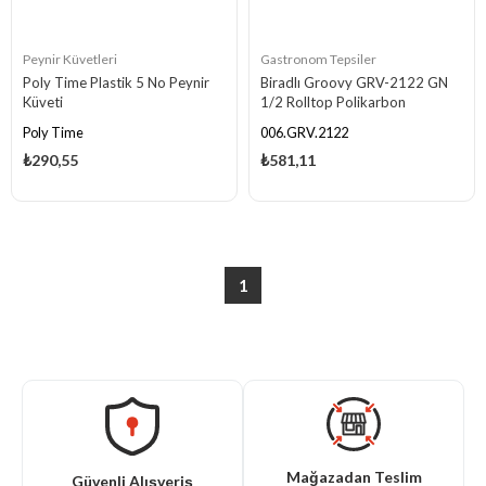
Peynir Küvetleri
Gastronom Tepsiler
Poly Time Plastik 5 No Peynir
Biradlı Groovy GRV-2122 GN
Küveti
1/2 Rolltop Polikarbon
Gastronorm Küvet, 33x27x65
Poly Time
006.GRV.2122
cm
₺290,55
₺581,11
1
Mağazadan Teslim
Güvenli Alışveriş