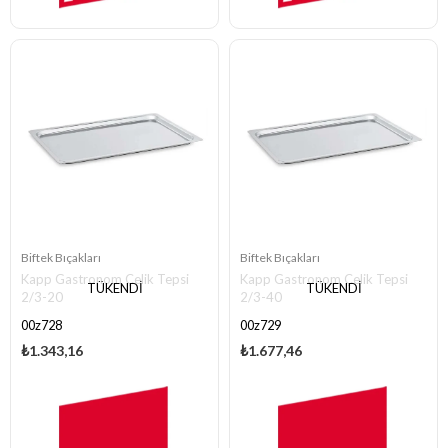
Biftek Bıçakları
Biftek Bıçakları
Kapp Gastronom Çelik Tepsi
Kapp Gastronom Çelik Tepsi
TÜKENDI
TÜKENDI
2/3-20
2/3-40
00z728
00z729
₺1.343,16
₺1.677,46