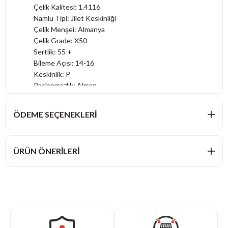
Çelik Kalitesi: 1.4116
Namlu Tipi: Jilet Keskinliği
Çelik Menşei: Almanya
Çelik Grade: X50
Sertlik: 55 +
Bileme Açısı: 14-16
Keskinlik: P
Paslanmazlık: Alman
Sap Sağlam: Plastik
Tasarım: Sade
ÖDEME SEÇENEKLERI
Kimler İçin: Genç Şefler
Kullanım: Şefler
ÜRÜN ÖNERILERI