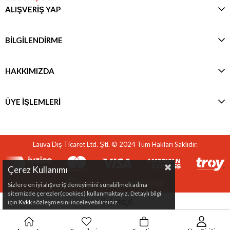
ALIŞVERİŞ YAP
BİLGİLENDİRME
HAKKIMIZDA
ÜYE İŞLEMLERİ
Lauva Dış Ticaret Ltd. Şti. © 2024 Tüm Hakları Saklıdır.
Çerez Kullanımı
Pazartesi-Cuma
08:30-17:30
Sizlere en iyi alışveriş deneyimini sunabilmek adına
sitemizde çerezler(cookies) kullanmaktayız. Detaylı bilgi
için
Kvkk
sözleşmesini inceleyebilirsiniz.